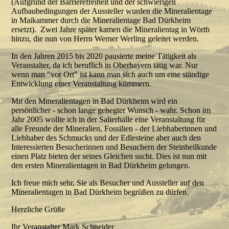
(Aufgrund der Barrierefreiheit und der schwierigen
Aufbaubedingungen der Aussteller wurden die Mineralientage
in Maikammer durch die Mineralientage Bad Dürkheim
ersetzt). Zwei Jahre später kamen die Mineralientag in Wörth
hinzu, die nun von Herrn Werner Werling geleitet werden.
In den Jahren 2015 bis 2020 pausierte meine Tätigkeit als
Veranstalter, da ich beruflich in Oberbayern tätig war. Nur
wenn man "vor Ort" ist kann man sich auch um eine ständige
Entwicklung einer Veranstaltung kümmern.
Mit den Mineralientagen in Bad Dürkheim wird ein
persönlicher - schon lange gehegter Wunsch - wahr. Schon im
Jahr 2005 wollte ich in der Salierhalle eine Veranstaltung für
alle Freunde der Mineralien, Fossilien - der Liebhaberinnen und
Liebhaber des Schmucks und der Edlesteine aber auch den
Interessierten Besucherinnen und Besuchern der Steinheilkunde
einen Platz bieten der seines Gleichen sucht. Dies ist nun mit
den ersten Mineralientagen in Bad Dürkheim gelungen.
Ich freue mich sehr, Sie als Besucher und Aussteller auf den
Mineralientagen in Bad Dürkheim begrüßen zu dürfen.
Herzliche Grüße
Ihr Veranstalter Mark Schneider